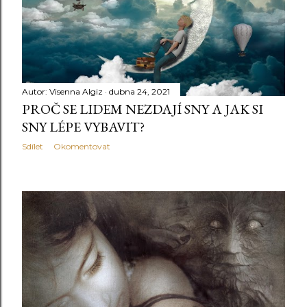
Autor:
Visenna Algiz
dubna 24, 2021
PROČ SE LIDEM NEZDAJÍ SNY A JAK SI
SNY LÉPE VYBAVIT?
Sdílet
Okomentovat