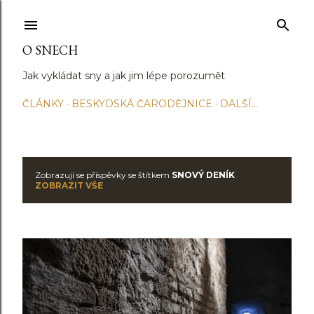
Přeskočit na hlavní obsah
O SNECH
Jak vykládat sny a jak jim lépe porozumět
ČLÁNKY
BESKYDSKÁ ČARODĚJNICE
DALŠÍ…
Zobrazují se příspěvky se štítkem
SNOVÝ DENÍK
P
ZOBRAZIT VŠE
ř
í
s
p