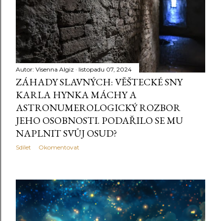
ě
v
k
y
Autor:
Visenna Algiz
listopadu 07, 2024
ZÁHADY SLAVNÝCH: VĚŠTECKÉ SNY
KARLA HYNKA MÁCHY A
ASTRONUMEROLOGICKÝ ROZBOR
JEHO OSOBNOSTI. PODAŘILO SE MU
NAPLNIT SVŮJ OSUD?
Sdílet
Okomentovat