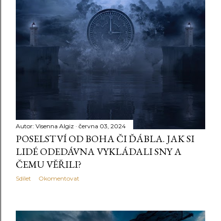
Autor:
Visenna Algiz
června 03, 2024
POSELSTVÍ OD BOHA ČI ĎÁBLA. JAK SI
LIDÉ ODEDÁVNA VYKLÁDALI SNY A
ČEMU VĚŘILI?
Sdílet
Okomentovat