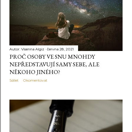
Autor:
Visenna Algiz
června 28, 2021
PROČ OSOBY VE SNU MNOHDY
NEPŘEDSTAVUJÍ SAMY SEBE, ALE
NĚKOHO JINÉHO?
Sdílet
Okomentovat