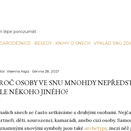
Přeskočit na hlavní obsah
jim lépe porozumět
 ČARODĚJNICE
BESEDY
KNIHY O SNECH
VÝKLAD SNŮ Z
tor:
Visenna Algiz
června 28, 2021
ROČ OSOBY VE SNU MNOHDY NEPŘEDSTA
LE NĚKOHO JINÉHO?
našich snech se často setkáváme s druhými osobami. Nejčastě
rtneři, děti, sourozenci, kamarádi, anebo cizí osoby. Samo
znamnými snovými symboly jsou také
archetypy
, mezi něž 