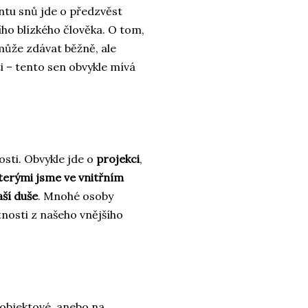
ntu snů jde o předzvěst
ho blízkého člověka. O tom,
může zdávat běžně, ale
i – tento sen obvykle mívá
osti. Obvykle jde o
projekci
,
kterými jsme ve vnitřním
aší duše
. Mnohé osoby
tnosti z našeho vnějšího
 objektové, anebo na