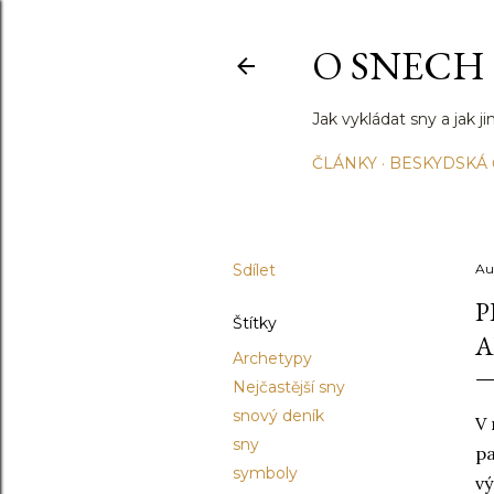
O SNECH
Jak vykládat sny a jak 
ČLÁNKY
BESKYDSKÁ
Sdílet
Au
P
Štítky
A
Archetypy
Nejčastější sny
snový deník
V 
sny
pa
symboly
vý