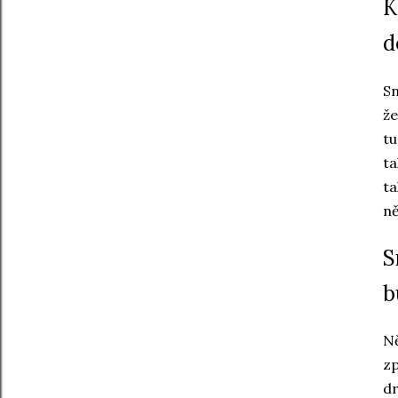
K
d
Sn
že
tu
ta
ta
ně
S
b
Ně
zp
dr