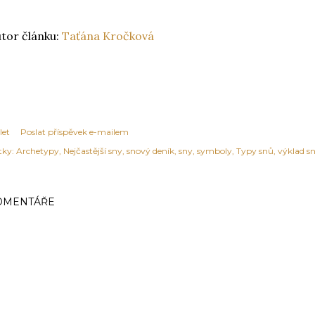
tor článku:
Taťána Kročková
let
Poslat příspěvek e-mailem
tky:
Archetypy
Nejčastější sny
snový deník
sny
symboly
Typy snů
výklad s
OMENTÁŘE