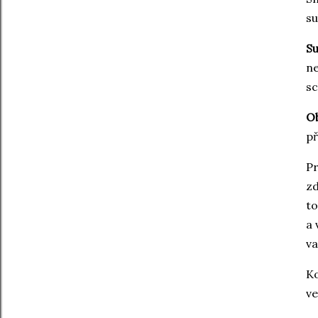
su
Su
ne
sc
Ob
př
Pr
zd
to
a 
va
Ko
v