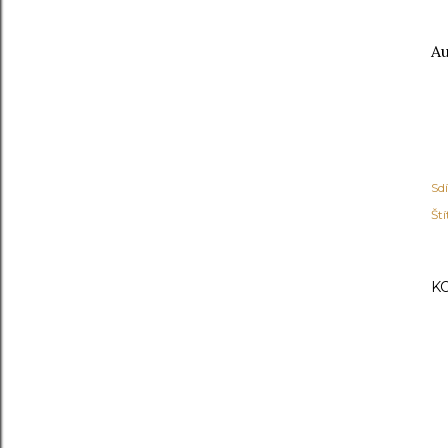
Au
Sdí
Ští
K