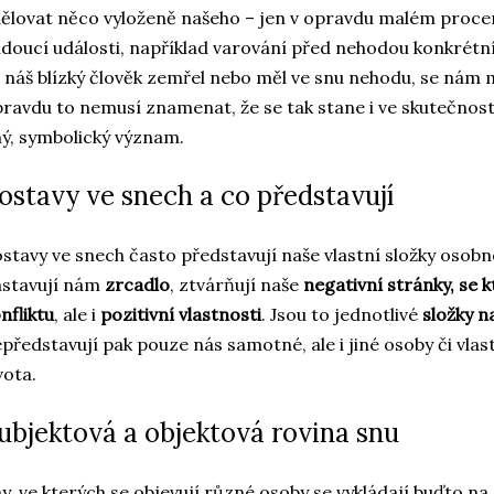
ělovat něco vyloženě našeho – jen v opravdu malém proce
doucí události, například varování před nehodou konkrétní
 náš blízký člověk zemřel nebo měl ve snu nehodu, se nám 
ravdu to nemusí znamenat, že se tak stane i ve skutečnost
ný, symbolický význam.
ostavy ve snech a co představují
stavy ve snech často představují naše vlastní složky osobn
astavují nám
zrcadlo
, ztvárňují naše
negativní stránky, se 
nfliktu
, ale i
pozitivní vlastnosti
. Jsou to jednotlivé
složky n
představují pak pouze nás samotné, ale i jiné osoby či vlas
vota.
ubjektová a objektová rovina snu
y, ve kterých se objevují různé osoby se vykládají buďto na