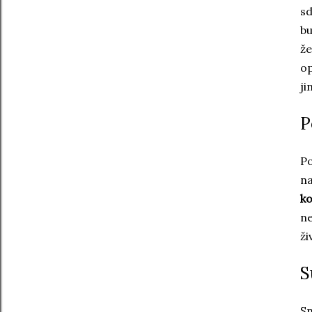
sd
bu
že
op
ji
P
Po
n
ko
ne
ži
S
Sn