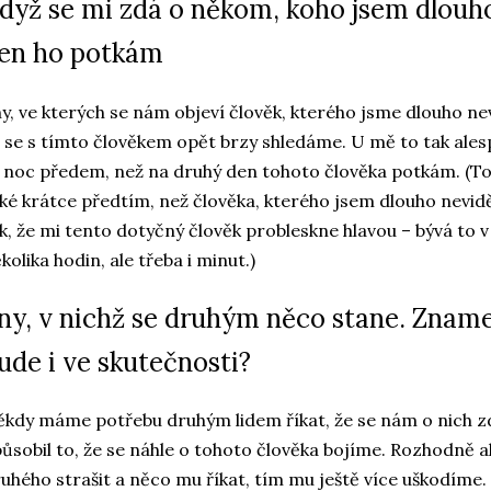
dyž se mi zdá o někom, koho jsem dlouho
en ho potkám
y, ve kterých se nám objeví člověk, kterého jsme dlouho nevi
 se s tímto člověkem opět brzy shledáme. U mě to tak ales
 noc předem, než na druhý den tohoto člověka potkám. (To s
ké krátce předtím, než člověka, kterého jsem dlouho nevidě
k, že mi tento dotyčný člověk probleskne hlavou – bývá to 
kolika hodin, ale třeba i minut.)
ny, v nichž se druhým něco stane. Znamen
ude i ve skutečnosti?
kdy máme potřebu druhým lidem říkat, že se nám o nich zdá
ůsobil to, že se náhle o tohoto člověka bojíme. Rozhodně 
uhého strašit a něco mu říkat, tím mu ještě více uškodím