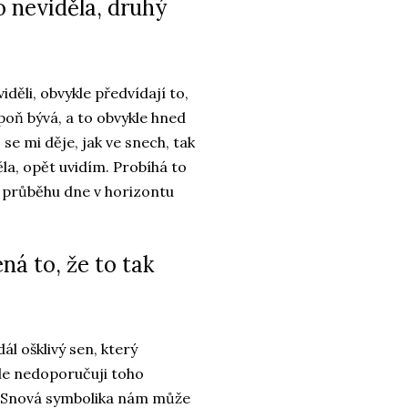
 neviděla, druhý
děli, obvykle předvídají to,
poň bývá, a to obvykle hned
e mi děje, jak ve snech, tak
la, opět uvidím. Probíhá to
v průběhu dne v horizontu
á to, že to tak
l ošklivý sen, který
ale nedoporučuji toho
e. Snová symbolika nám může