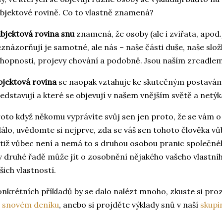
bjektové rovině. Co to vlastně znamená?
bjektová rovina snu
znamená, že osoby (ale i zvířata, apod.
znázorňují je samotné, ale nás – naše části duše, naše slož
hopnosti, projevy chování a podobně. Jsou naším zrcadle
jektová rovina
se naopak vztahuje ke skutečným postavám
edstavují a které se objevují v našem vnějším světě a netý
oto když někomu vyprávíte svůj sen jen proto, že se vám
álo, uvědomte si nejprve, zda se váš sen tohoto člověka vůb
tiž vůbec není a nemá to s druhou osobou pranic společného
v druhé řadě může jít o zosobnění nějakého vašeho vlastní
šich vlastností.
nkrétních příkladů by se dalo nalézt mnoho, zkuste si pr
e
snovém deníku
, anebo si projděte výklady snů v naší
skupi