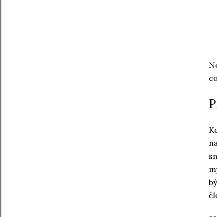
Ne
co
P
Kd
na
sn
my
bý
čl