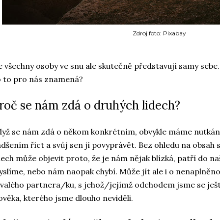
Zdroj foto: Pixabay
 všechny osoby ve snu ale skutečně představují samy sebe.
 to pro nás znamená?
roč se nám zdá o druhých lidech?
yž se nám zdá o někom konkrétním, obvykle máme nutkání
dšením říct a svůj sen jí povyprávět. Bez ohledu na obsah
ech může objevit proto, že je nám nějak blízká, patří do na
slíme, nebo nám naopak chybí. Může jít ale i o nenaplněnou
valého partnera/ku, s jehož/jejímž odchodem jsme se ještě 
ověka, kterého jsme dlouho neviděli.