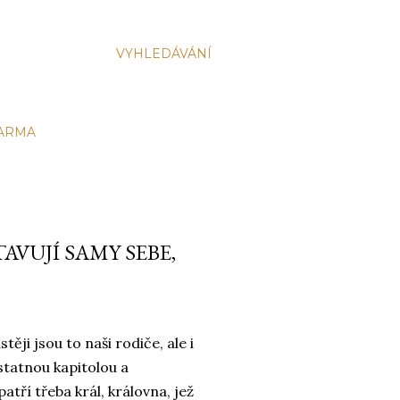
VYHLEDÁVÁNÍ
DARMA
VUJÍ SAMY SEBE,
ji jsou to naši rodiče, ale i
statnou kapitolou a
patří třeba král, královna, jež