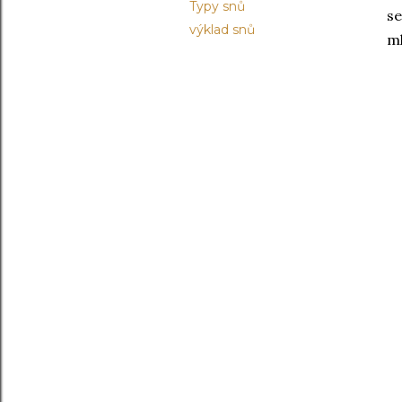
Typy snů
se
výklad snů
ml