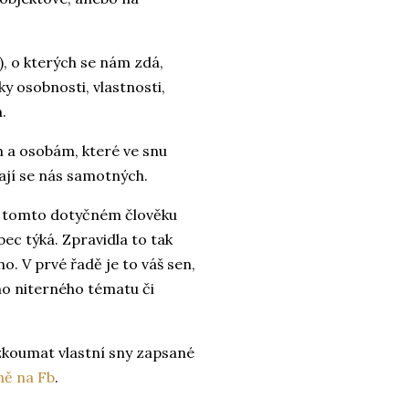
), o kterých se nám zdá,
ky osobnosti, vlastnosti,
m.
 a osobám, které ve snu
kají se nás samotných.
 o tomto dotyčném člověku
ec týká. Zpravidla to tak
. V prvé řadě je to váš sen,
ho niterného tématu či
ozkoumat vlastní sny zapsané
ně na Fb
.