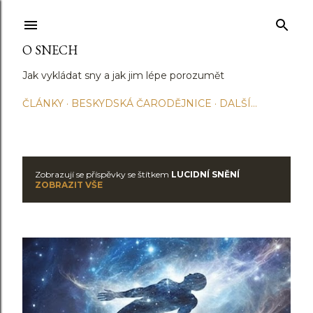
Přeskočit na hlavní obsah
O SNECH
Jak vykládat sny a jak jim lépe porozumět
ČLÁNKY
BESKYDSKÁ ČARODĚJNICE
DALŠÍ…
Zobrazují se příspěvky se štítkem
LUCIDNÍ SNĚNÍ
P
ZOBRAZIT VŠE
ř
í
s
p