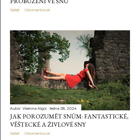
PROBUZENÍ VE SNU
Sdílet
Okomentovat
Autor:
Visenna Algiz
ledna 28, 2024
JAK POROZUMĚT SNŮM: FANTASTICKÉ,
VĚŠTECKÉ A ŽIVLOVÉ SNY
Sdílet
Okomentovat