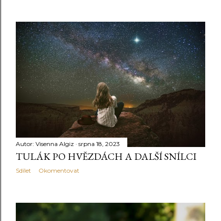
Autor:
Visenna Algiz
srpna 18, 2023
TULÁK PO HVĚZDÁCH A DALŠÍ SNÍLCI
Sdílet
Okomentovat