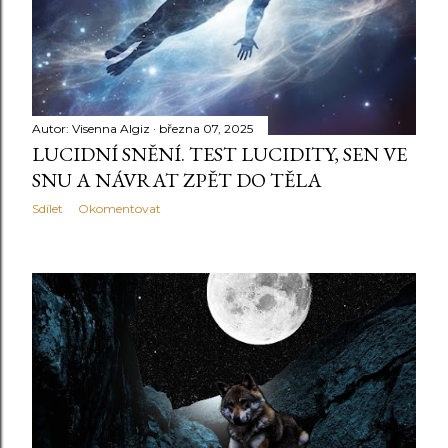
ě
v
k
y
Autor:
Visenna Algiz
března 07, 2025
LUCIDNÍ SNĚNÍ. TEST LUCIDITY, SEN VE
SNU A NÁVRAT ZPĚT DO TĚLA
Sdílet
Okomentovat