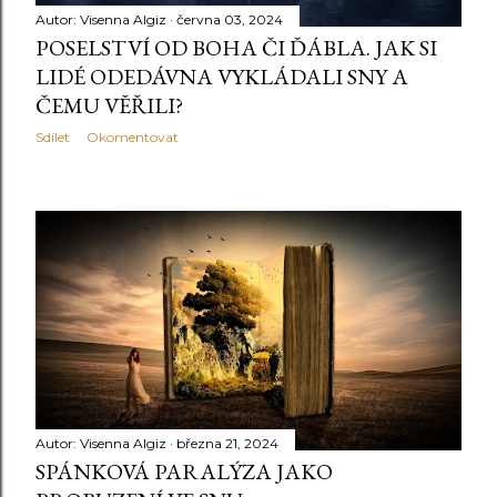
Autor:
Visenna Algiz
června 03, 2024
POSELSTVÍ OD BOHA ČI ĎÁBLA. JAK SI
LIDÉ ODEDÁVNA VYKLÁDALI SNY A
ČEMU VĚŘILI?
Sdílet
Okomentovat
Autor:
Visenna Algiz
března 21, 2024
SPÁNKOVÁ PARALÝZA JAKO