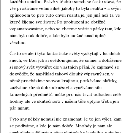
každého snícího. Právě v těchto snech se často stává, že
vše prožíváme velmi silně, jakoby to byla realita - a svým
způsobem to pro tuto chvíli realita je, jen jiná než ta, ve
které žijeme své životy. Po probuzení se obtížně
vzpamatováváme, nebo se chceme vrátit zpátky tam, kde
nám bylo tak dobře, a kde bylo možné snad úplně
všechno.
Často se ale i tyto fantastické světy vyskytují v lucidních
snech, ve kterých si uvědomujeme, že sníme, a dokážeme
si snový svět vytvářet dle vlastních přání. Je zajímavé se
dozvědět, že například takový dlouhý výpravný sen, v
němž procházíme snovou krajinou, potkáváme skřítky,
zažíváme různá dobrodružství a využíváme sílu
kouzelných předmětů, může pro nás trvat odhadem celé
hodiny, ale ve skutečnosti v našem těle uplyne třeba jen
pár minut.
Tyto sny někdy nemusí nic znamenat. Je to jen výlet, kam
se podíváme, a kde je nám dobře. Mnohdy je nám ale
symbolicky sdělováno něco skutečně zásadního, zejména