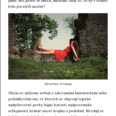
jinde, než právě ve snech, můžeme zažít to, co by v realitě
bylo jen stěží možné?
Zdroj foto: Pixabay
Občas se můžeme setkat s takzvanými fantastickými nebo
pohádkovými sny, ve kterých se objevují typické
nadpřirozené prvky, bájné bytosti, nadpozemské
schopnosti, krásné snové krajiny a podobně. Nezdají se