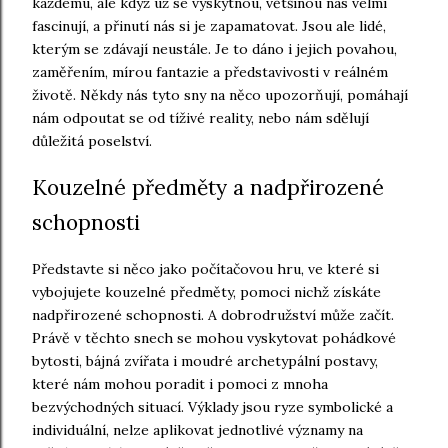
každému, ale když už se vyskytnou, většinou nás velmi
fascinují, a přinutí nás si je zapamatovat. Jsou ale lidé,
kterým se zdávají neustále. Je to dáno i jejich povahou,
zaměřením, mírou fantazie a představivosti v reálném
životě. Někdy nás tyto sny na něco upozorňují, pomáhají
nám odpoutat se od tíživé reality, nebo nám sdělují
důležitá poselství.
Kouzelné předměty a nadpřirozené
schopnosti
Představte si něco jako počítačovou hru, ve které si
vybojujete kouzelné předměty, pomoci nichž získáte
nadpřirozené schopnosti. A dobrodružství může začít.
Právě v těchto snech se mohou vyskytovat pohádkové
bytosti, bájná zvířata i moudré archetypální postavy,
které nám mohou poradit i pomoci z mnoha
bezvýchodných situací. Výklady jsou ryze symbolické a
individuální, nelze aplikovat jednotlivé významy na