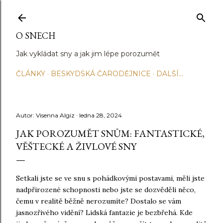
Přeskočit na hlavní obsah
O SNECH
Jak vykládat sny a jak jim lépe porozumět
ČLÁNKY
BESKYDSKÁ ČARODĚJNICE
DALŠÍ…
Autor:
Visenna Algiz
ledna 28, 2024
JAK POROZUMĚT SNŮM: FANTASTICKÉ,
VĚŠTECKÉ A ŽIVLOVÉ SNY
Setkali jste se ve snu s pohádkovými postavami, měli jste
nadpřirozené schopnosti nebo jste se dozvěděli něco,
čemu v realitě běžně nerozumíte? Dostalo se vám
jasnozřivého vidění? Lidská fantazie je bezbřehá. Kde