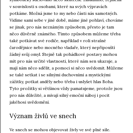
v souvislosti s osobami, které na svých výpravách
potkáme. Možná jsme to my nebo části nás samotných.
Vidíme sami sebe v jiné době, máme jiné pohlaví, chováme
se jinak, pro nás neznámým způsobem, přesto je tam
něco důvěrně známého. Tímto způsobem můžeme třeba
také potkávat své rodiče, například v roli strašné
čarodějnice nebo mocného vladaře, který nepřipouští
žádný svůj omyl. Stejně tak pohádkové postavy mohou
mít pro nás určité vlastnosti, které nám sen ukazuje, a
mají nám něco sdělit, a pomoci si něco uvědomit. Můžeme
se také setkat i se silnými duchovními a mystickými
zážitky, potkat anděly nebo třeba i uslyšet hlas Boha.
Tyto prožitky si většinou vždy pamatujeme, protože jsou
pro nás důležité, a mívají silný emoční náboj i pocit
jakéhosi uvědomění.
Význam živlů ve snech
Ve snech se mohou objevovat živly ve své plné síle.