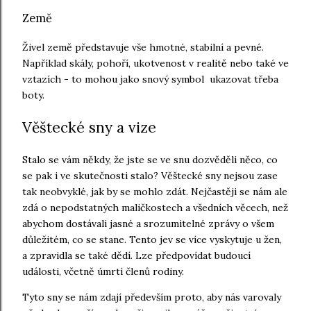
Země
Živel země představuje vše hmotné, stabilní a pevné.
Například skály, pohoří, ukotvenost v realitě nebo také ve
vztazích - to mohou jako snový symbol ukazovat třeba
boty.
Věštecké sny a vize
Stalo se vám někdy, že jste se ve snu dozvěděli něco, co
se pak i ve skutečnosti stalo? Věštecké sny nejsou zase
tak neobvyklé, jak by se mohlo zdát. Nejčastěji se nám ale
zdá o nepodstatných maličkostech a všedních věcech, než
abychom dostávali jasné a srozumitelné zprávy o všem
důležitém, co se stane. Tento jev se více vyskytuje u žen,
a zpravidla se také dědí. Lze předpovídat budoucí
události, včetně úmrtí členů rodiny.
Tyto sny se nám zdají především proto, aby nás varovaly