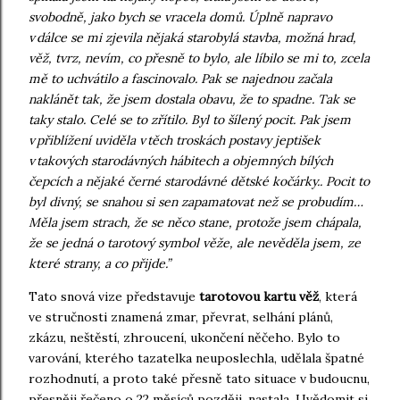
svobodně, jako bych se vracela domů. Úplně napravo
v dálce se mi zjevila nějaká starobylá stavba, možná hrad,
věž, tvrz, nevím, co přesně to bylo, ale líbilo se mi to, zcela
mě to uchvátilo a fascinovalo. Pak se najednou začala
naklánět tak, že jsem dostala obavu, že to spadne. Tak se
taky stalo. Celé se to zřítilo. Byl to šílený pocit. Pak jsem
v přiblížení uviděla v těch troskách postavy jeptišek
v takových starodávných hábitech a objemných bílých
čepcích a nějaké černé starodávné dětské kočárky.. Pocit to
byl divný, se snahou si sen zapamatovat než se probudím…
Měla jsem strach, že se něco stane, protože jsem chápala,
že se jedná o tarotový symbol věže, ale nevěděla jsem, ze
které strany, a co přijde.”
Tato snová vize představuje
tarotovou kartu věž
, která
ve stručnosti znamená zmar, převrat, selhání plánů,
zkázu, neštěstí, zhroucení, ukončení něčeho. Bylo to
varování, kterého tazatelka neuposlechla, udělala špatné
rozhodnutí, a proto také přesně tato situace v budoucnu,
přesněji řečeno o 22 měsíců později, nastala. Uvědomit si