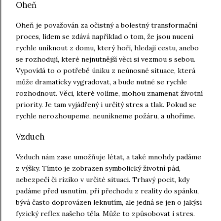
Oheň
Oheň je považován za očistný a bolestný transformační
proces, lidem se zdává například o tom, že jsou nuceni
rychle uniknout z domu, který hoří, hledají cestu, anebo
se rozhodují, které nejnutnější věci si vezmou s sebou.
Vypovídá to o potřebě úniku z neúnosné situace, která
může dramaticky vygradovat, a bude nutné se rychle
rozhodnout. Věci, které volíme, mohou znamenat životní
priority. Je tam vyjádřený i určitý stres a tlak. Pokud se
rychle nerozhoupeme, neunikneme požáru, a uhoříme.
Vzduch
Vzduch
nám zase umožňuje létat, a také mnohdy padáme
z výšky. Tímto je zobrazen symbolický životní pád,
nebezpečí či riziko v určité situaci. Trhavý pocit, kdy
padáme před usnutím, při přechodu z reality do spánku,
bývá často doprovázen leknutím, ale jedná se jen o jakýsi
fyzický reflex našeho těla. Může to způsobovat i stres.