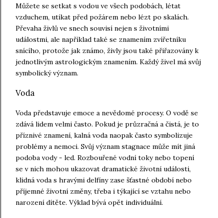
Můžete se setkat s vodou ve všech podobách, létat
vzduchem, utíkat před požárem nebo lézt po skalách.
Převaha živlů ve snech souvisí nejen s životními
událostmi, ale například také se znamením zvířetníku
snícího, protože jak známo, živly jsou také přiřazovány k
jednotlivým astrologickým znamením. Každý živel má svůj
symbolický význam.
Voda
Voda představuje emoce a nevědomé procesy. O vodě se
zdává lidem velmi často. Pokud je průzračná a čistá, je to
příznivé znamení, kalná voda naopak často symbolizuje
problémy a nemoci. Svůj význam stagnace může mít jiná
podoba vody - led. Rozbouřené vodní toky nebo topení
se v nich mohou ukazovat dramatické životní události,
klidná voda s hravými delfíny zase šťastné období nebo
příjemné životní změny, třeba i týkající se vztahu nebo
narození dítěte. Výklad bývá opět individuální.