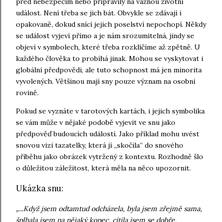
před nebezpečím nebo připravily na vážnou životní
událost. Není třeba se jich bát. Obvykle se zdávají i
opakovaně, dokud snící jejich poselství nepochopí. Někdy
se událost vyjeví přímo a je nám srozumitelná, jindy se
objeví v symbolech, které třeba rozklíčíme až zpětně. U
každého člověka to probíhá jinak. Mohou se vyskytovat i
globální předpovědi, ale tuto schopnost má jen minorita
vyvolených. Většinou mají sny pouze význam na osobní
rovině.
Pokud se vyznáte v tarotových kartách, i jejich symbolika
se vám může v nějaké podobě vyjevit ve snu jako
předpověď budoucích událostí. Jako příklad mohu uvést
snovou vizi tazatelky, která jí „skočila” do snového
příběhu jako obrázek vytržený z kontextu. Rozhodně šlo
o důležitou záležitost, která měla na něco upozornit.
Ukázka snu:
„...Když jsem odtamtud odcházela, byla jsem zřejmě sama,
šplhala jsem na nějaký kopec, cítila jsem se dobře,