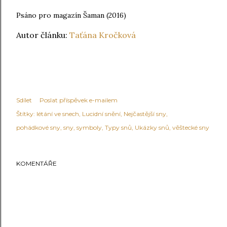
Psáno pro magazín Šaman (2016)
Autor článku:
Taťána Kročková
Sdílet
Poslat příspěvek e-mailem
Štítky:
létání ve snech
Lucidní snění
Nejčastější sny
pohádkové sny
sny
symboly
Typy snů
Ukázky snů
věštecké sny
KOMENTÁŘE