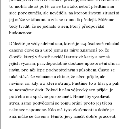
to mohla ale až poté, co se to stalo, neboť předtím snu
sice porozuměla, ale nevěděla, na kterou životní situaci si
jej může vztáhnout, a zda se tomu dá předejít. Můžeme
tedy tvrdit, že se jednalo o sen, který předpovídal
budoucnost.
Důležité je vždy sdělení snu, které je uzpůsobené vnímání
daného člověka a ušité jemu na míru! Znamená to, že
člověk, který v životě neviděl tarotové karty a nezná
jejich význam, pravděpodobně dostane upozornění shora
jiným, pro něj lépe pochopitelným způsobem. Často se
také stává, že vnímáme a cítíme, že něco přijde, ale
nevíme, co, kdy, a z které strany. Pustíme to z hlavy, a pak
se nestačíme divit. Pokud k nám věštecký sen přijde, je
potřebu mu správně porozumět. Neměl by vyvolávat
stres, samo podvědomí se tomu brání, proto jej třeba
nakonec zapomene. Kdo má tyto zkušenosti a dobře je
zná, může se časem s těmito jevy naučit dobře pracovat.