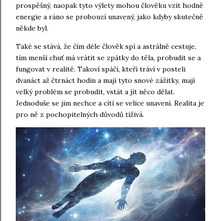
prospěšný, naopak tyto výlety mohou člověku vzít hodně
energie a ráno se probouzí unavený, jako kdyby skutečně
někde byl.
Také se stává, že čím déle člověk spí a astrálně cestuje,
tím menší chuť má vrátit se zpátky do těla, probudit se a
fungovat v realitě. Takoví spáči, kteří tráví v posteli
dvanáct až čtrnáct hodin a mají tyto snové zážitky, mají
velký problém se probudit, vstát a jít něco dělat.
Jednoduše se jim nechce a cítí se velice unavení. Realita je
pro ně z pochopitelných důvodů tíživá.