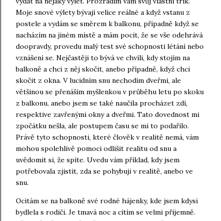
vydat na nějaký výlet. Prozradím vám svůj vlastní trik.
Moje snové výlety bývají velice reálné a když vstanu z
postele a vydám se směrem k balkonu, případně když se
nacházím na jiném místě a mám pocit, že se vše odehrává
doopravdy, provedu malý test své schopnosti létání nebo
vznášení se. Nejčastěji to bývá ve chvíli, kdy stojím na
balkoně a chci z něj skočit, anebo případně, když chci
skočit z okna. V lucidním snu nechodím dveřmi, ale
většinou se přenáším myšlenkou v průběhu letu po skoku
z balkonu, anebo jsem se také naučila procházet zdí,
respektive zavřenými okny a dveřmi. Tato dovednost mi
zpočátku nešla, ale postupem času se mi to podařilo.
Právě tyto schopnosti, které člověk v realitě nemá, vám
mohou spolehlivě pomoci odlišit realitu od snu a
uvědomit si, že spíte. Uvedu vám příklad, kdy jsem
potřebovala zjistit, zda se pohybuji v realitě, anebo ve
snu.
Ocitám se na balkoně své rodné hájenky, kde jsem kdysi
bydlela s rodiči. Je tmavá noc a cítím se velmi příjemně.