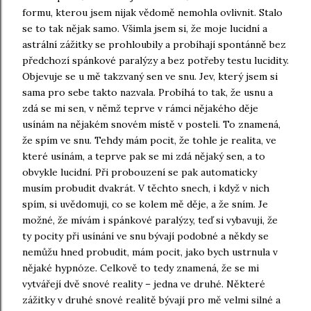
formu, kterou jsem nijak vědomě nemohla ovlivnit. Stalo
se to tak nějak samo. Všimla jsem si, že moje lucidní a
astrální zážitky se prohloubily a probíhají spontánně bez
předchozí spánkové paralýzy a bez potřeby testu lucidity.
Objevuje se u mě takzvaný sen ve snu. Jev, který jsem si
sama pro sebe takto nazvala. Probíhá to tak, že usnu a
zdá se mi sen, v němž teprve v rámci nějakého děje
usínám na nějakém snovém místě v posteli. To znamená,
že spím ve snu. Tehdy mám pocit, že tohle je realita, ve
které usínám, a teprve pak se mi zdá nějaký sen, a to
obvykle lucidní. Při probouzení se pak automaticky
musím probudit dvakrát. V těchto snech, i když v nich
spím, si uvědomuji, co se kolem mě děje, a že sním. Je
možné, že mívám i spánkové paralýzy, teď si vybavuji, že
ty pocity při usínání ve snu bývají podobné a někdy se
nemůžu hned probudit, mám pocit, jako bych ustrnula v
nějaké hypnóze. Celkově to tedy znamená, že se mi
vytvářejí dvě snové reality – jedna ve druhé. Některé
zážitky v druhé snové realitě bývají pro mě velmi silné a