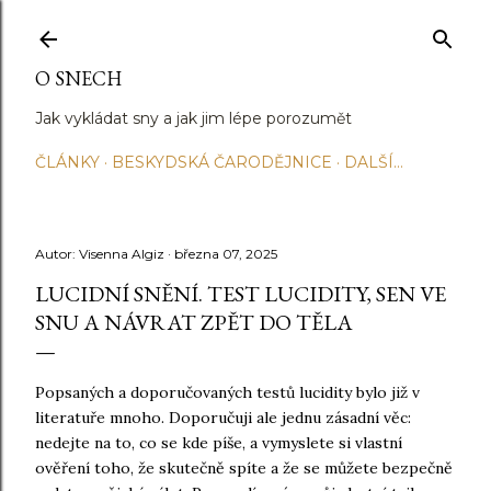
Přeskočit na hlavní obsah
O SNECH
Jak vykládat sny a jak jim lépe porozumět
ČLÁNKY
BESKYDSKÁ ČARODĚJNICE
DALŠÍ…
Autor:
Visenna Algiz
března 07, 2025
LUCIDNÍ SNĚNÍ. TEST LUCIDITY, SEN VE
SNU A NÁVRAT ZPĚT DO TĚLA
Popsaných a doporučovaných testů lucidity bylo již v
literatuře mnoho. Doporučuji ale jednu zásadní věc:
nedejte na to, co se kde píše, a vymyslete si vlastní
ověření toho, že skutečně spíte a že se můžete bezpečně