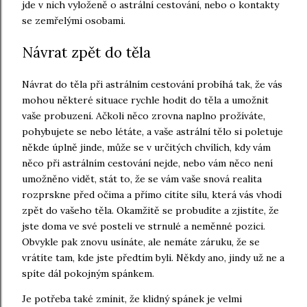
jde v nich vyloženě o astrální cestování, nebo o kontakty
se zemřelými osobami.
Návrat zpět do těla
Návrat do těla při astrálním cestování probíhá tak, že vás
mohou některé situace rychle hodit do těla a umožnit
vaše probuzení. Ačkoli něco zrovna naplno prožíváte,
pohybujete se nebo létáte, a vaše astrální tělo si poletuje
někde úplně jinde, může se v určitých chvílích, kdy vám
něco při astrálním cestování nejde, nebo vám něco není
umožněno vidět, stát to, že se vám vaše snová realita
rozprskne před očima a přímo cítíte sílu, která vás vhodí
zpět do vašeho těla. Okamžitě se probudíte a zjistíte, že
jste doma ve své posteli ve strnulé a neměnné pozici.
Obvykle pak znovu usínáte, ale nemáte záruku, že se
vrátíte tam, kde jste předtím byli. Někdy ano, jindy už ne a
spíte dál pokojným spánkem.
Je potřeba také zmínit, že klidný spánek je velmi