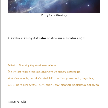
Zdroj foto: Pixabay
Ukázka z knihy Astrální cestování a lucidní snění
Sdílet
Poslat příspěvek e-mailem
Štítky:
astrální projekce
duchové ve snech
Ezoterika
létání ve snech
Lucidní snění
Minulé životy ve snech
mystika
OBE
paralelní světy
REM
snění
sny
spánek
spánková paralýza
KOMENTÁŘE