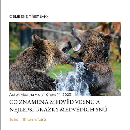
OBLÍBENÉ PŘÍSPĚVKY
Autor:
Visenna Algiz
února 14, 2023
CO ZNAMENÁ MEDVĚD VE SNU A
NEJLEPŠÍ UKÁZKY MEDVĚDÍCH SNŮ
Sdílet
13 komentářů