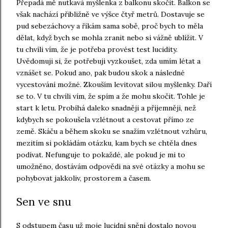
Přepadá mě nutkavá myšlenka z balkonu skočit. Balkon se
však nachází přibližně ve výšce čtyř metrů. Dostavuje se
pud sebezáchovy a říkám sama sobě, proč bych to měla
dělat, když bych se mohla zranit nebo si vážně ublížit. V
tu chvíli vím, že je potřeba provést test lucidity.
Uvědomuji si, že potřebuji vyzkoušet, zda umím létat a
vznášet se. Pokud ano, pak budou skok a následné
vycestování možné. Zkouším levitovat silou myšlenky. Daří
se to. V tu chvíli vím, že spím a že mohu skočit. Tohle je
start k letu. Probíhá daleko snadněji a příjemněji, než
kdybych se pokoušela vzlétnout a cestovat přímo ze
země. Skáču a během skoku se snažím vzlétnout vzhůru,
mezitím si pokládám otázku, kam bych se chtěla dnes
podívat. Nefunguje to pokaždé, ale pokud je mi to
umožněno, dostávám odpovědi na své otázky a mohu se
pohybovat jakkoliv, prostorem a časem.
Sen ve snu
S odstupem času už moje lucidní snění dostalo novou