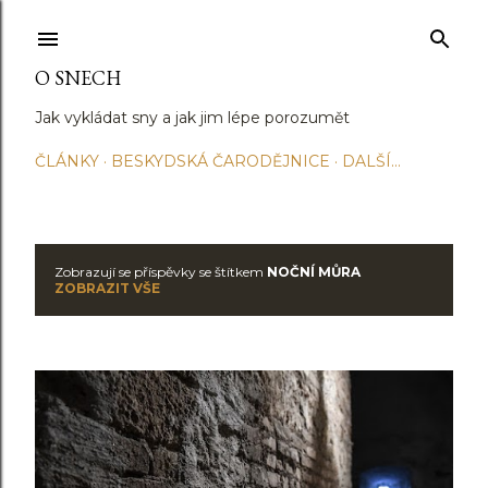
Přeskočit na hlavní obsah
O SNECH
Jak vykládat sny a jak jim lépe porozumět
ČLÁNKY
BESKYDSKÁ ČARODĚJNICE
DALŠÍ…
Zobrazují se příspěvky se štítkem
NOČNÍ MŮRA
P
ZOBRAZIT VŠE
ř
í
s
p