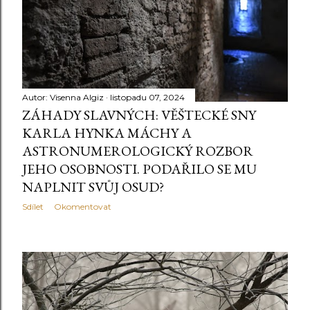
ě
v
k
y
Autor:
Visenna Algiz
listopadu 07, 2024
ZÁHADY SLAVNÝCH: VĚŠTECKÉ SNY
KARLA HYNKA MÁCHY A
ASTRONUMEROLOGICKÝ ROZBOR
JEHO OSOBNOSTI. PODAŘILO SE MU
NAPLNIT SVŮJ OSUD?
Sdílet
Okomentovat