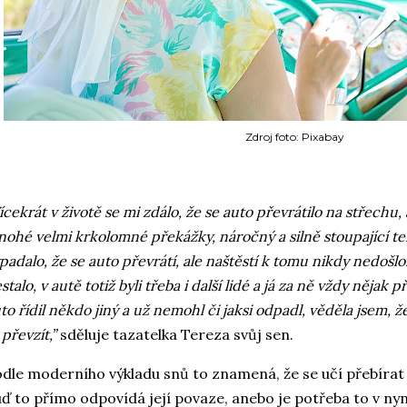
Zdroj foto: Pixabay
ícekrát v životě se mi zdálo, že se auto převrátilo na střechu
ohé velmi krkolomné překážky, náročný a silně stoupající ter
padalo, že se auto převrátí, ale naštěstí k tomu nikdy nedošl
stalo, v autě totiž byli třeba i další lidé a já za ně vždy něja
to řídil někdo jiný a už nemohl či jaksi odpadl, věděla jsem, 
 převzít,”
sděluje tazatelka Tereza svůj sen.
dle moderního výkladu snů to znamená, že se učí přebíra
ď to přímo odpovídá její povaze, anebo je potřeba to v nyně