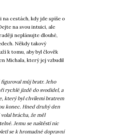
na cestách, kdy jde spíše o
jte na svou intuici, ale
raději neplánujte dlouhé,
edech. Někdy takový
uží k tomu, aby byl člověk
n Michala, který jej vzbudil
figuroval můj bratr. Jeho
i rychlé jízdě do svodidel, a
e, který byl chvílemi bratrem
mnou konec. Hned druhý den
 volal brácha, že měl
elné. Jemu se naštěstí nic
pletl se k hromadné dopravní