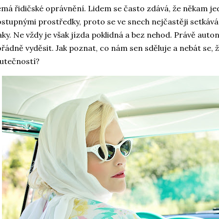
má řidičské oprávnění. Lidem se často zdává, že někam jedo
stupnými prostředky, proto se ve snech nejčastěji setkává
aky. Ne vždy je však jízda poklidná a bez nehod. Právě aut
řádně vyděsit. Jak poznat, co nám sen sděluje a nebát se, ž
utečností?