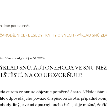
Přeskočit na hlavní obsah
jim lépe porozumět
 ČARODĚJNICE
BESEDY
KNIHY O SNECH
VÝKLAD SNŮ Z
tor:
Visenna Algiz
října 16, 2024
ÝKLAD SNŮ. AUTONEHODA VE SNU NE
EŠTĚSTÍ. NA CO UPOZORŇUJE?
zda autem ve snu se objevuje poměrně často. Někdo uhání š
hle odpovídá jeho povaze či způsobu života, případně ko
obody. Jiný je velmi opatrný, anebo řeší, jak je možné, že ří