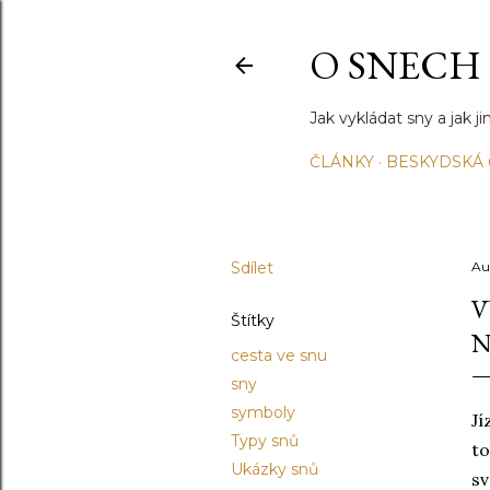
O SNECH
Jak vykládat sny a jak 
ČLÁNKY
BESKYDSKÁ
Sdílet
Au
V
Štítky
N
cesta ve snu
sny
symboly
Jí
Typy snů
to
Ukázky snů
sv