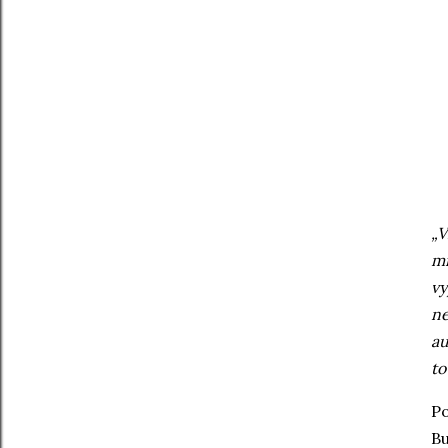
„V
mn
vy
ne
au
to
Po
Bu