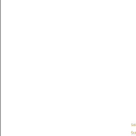
Sdí
Ští