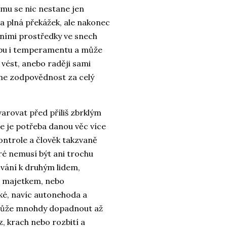
omu se nic nestane jen
 a plná překážek, ale nakonec
vními prostředky ve snech
mpu i temperamentu a může
vést, anebo raději sami
áme zodpovědnost za celý
arovat před příliš zbrklým
e je potřeba danou věc více
ontrole a člověk takzvaně
ré nemusí být ani trochu
ování k druhým lidem,
a majetkem, nebo
ké, navíc autonehoda a
 může mnohdy dopadnout až
, krach nebo rozbití a