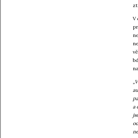
zt
V 
pr
ne
ne
vě
bd
na
„V
au
pa
a 
js
od
ne