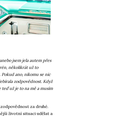
, anebo jsem jela autem přes
én, několikrát už to
o. Pokud ano, nikomu se nic
k přebírala zodpovědnost. Když
že teď už je to na mě a musím
t zodpovědnost za druhé.
jší životní situaci udělat a