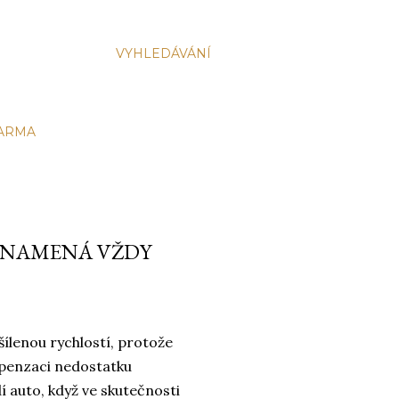
VYHLEDÁVÁNÍ
DARMA
ZNAMENÁ VŽDY
ílenou rychlostí, protože
mpenzaci nedostatku
dí auto, když ve skutečnosti