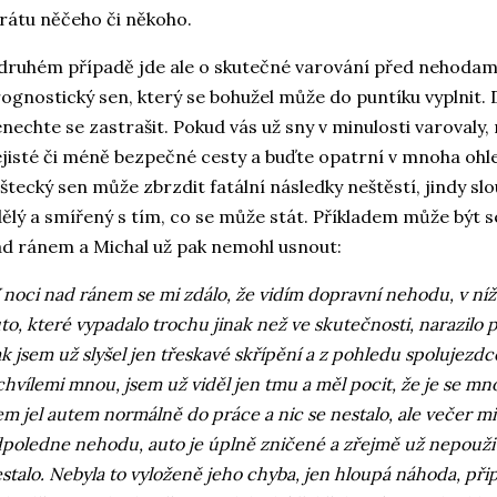
rátu něčeho či někoho.
druhém případě jde ale o skutečné varování před nehodami 
ognostický sen, který se bohužel může do puntíku vyplnit. De
nechte se zastrašit. Pokud vás už sny v minulosti varovaly, 
jisté či méně bezpečné cesty a buďte opatrní v mnoha ohl
štecký sen může zbrzdit fatální následky neštěstí, jindy slo
ělý a smířený s tím, co se může stát. Příkladem může být se
d ránem a Michal už pak nemohl usnout:
 noci nad ránem se mi zdálo, že vidím dopravní nehodu, v níž 
to, které vypadalo trochu jinak než ve skutečnosti, narazilo př
k jsem už slyšel jen třeskavé skřípění a z pohledu spolujezdc
chvílemi mnou, jsem už viděl jen tmu a měl pocit, že je se 
em jel autem normálně do práce a nic se nestalo, ale večer mi
poledne nehodu, auto je úplně zničené a zřejmě už nepoužit
stalo. Nebyla to vyloženě jeho chyba, jen hloupá náhoda, při