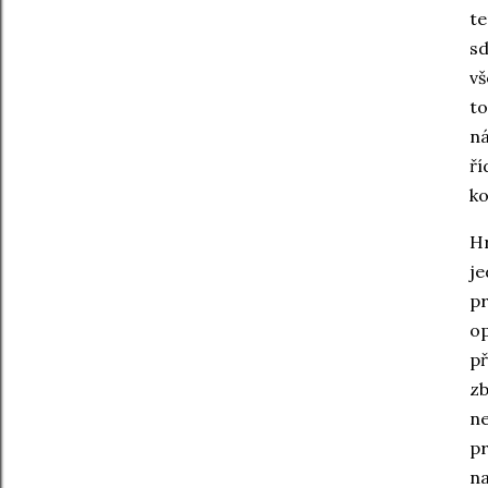
te
sd
vš
to
ná
ří
ko
Hr
je
pr
op
př
zb
ne
pr
na