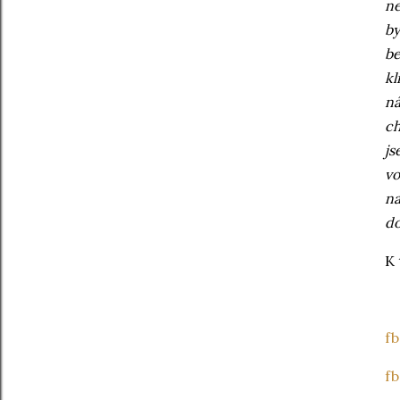
ne
by
be
kl
ná
ch
js
vo
na
do
K 
fb
fb