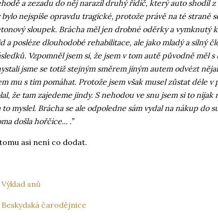
hodě a zezadu do něj narazil druhý řidič, který auto shodil z
 bylo nejspíše opravdu tragické, protože právě na té straně 
tonový sloupek. Brácha měl jen drobné oděrky a vymknutý kr
id a posléze dlouhodobé rehabilitace, ale jako mladý a silný čl
sledků. Vzpomněl jsem si, že jsem v tom autě původně měl s
ystali jsme se totiž stejným směrem jiným autem odvézt nějak
em mu s tím pomáhat. Protože jsem však musel zůstat déle v
lal, že tam zajedeme jindy. S nehodou ve snu jsem si to nijak 
 to myslel. Brácha se ale odpoledne sám vydal na nákup do 
ma došla hořčice... .”
tomu asi není co dodat.
 Výklad snů
 Beskydská čarodějnice