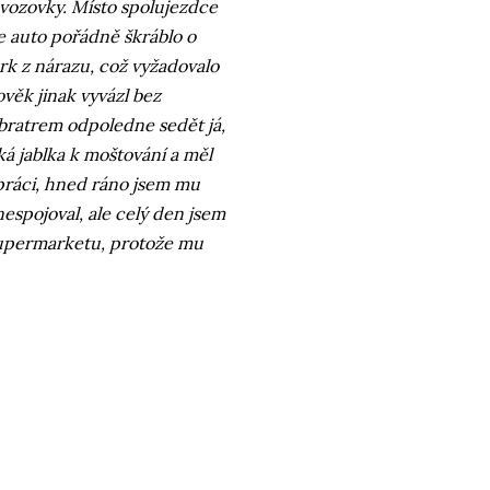
 vozovky. Místo spolujezdce
se auto pořádně škráblo o
k z nárazu, což vyžadovalo
ověk jinak vyvázl bez
 bratrem odpoledne sedět já,
á jablka k moštování a měl
 práci, hned ráno jsem mu
nespojoval, ale celý den jsem
supermarketu, protože mu