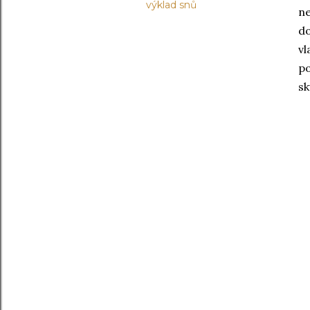
výklad snů
ne
do
vl
po
sk