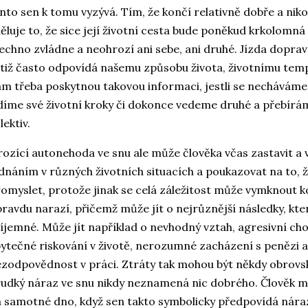
nto sen k tomu vyzývá. Tím, že končí relativně dobře a nik
ěluje to, že sice její životní cesta bude poněkud krkolomná
echno zvládne a neohrozí ani sebe, ani druhé. Jízda dopra
tiž často odpovídá našemu způsobu života, životnímu te
m třeba poskytnou takovou informaci, jestli se necháváme 
díme své životní kroky či dokonce vedeme druhé a přebír
lektiv.
ozící autonehoda ve snu ale může člověka včas zastavit a v
dnáním v různých životních situacích a poukazovat na to, ž
omyslet, protože jinak se celá záležitost může vymknout k
ravdu narazí, přičemž může jít o nejrůznější následky, kte
íjemné. Může jít například o nevhodný vztah, agresivní ch
ytečné riskování v životě, nerozumné zacházení s penězi 
zodpovědnost v práci. Ztráty tak mohou být někdy obrovs
udký náraz ve snu nikdy neznamená nic dobrého. Člověk
 samotné dno, když sen takto symbolicky předpovídá náraz