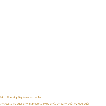
let
Poslat příspěvek e-mailem
tky:
cesta ve snu
sny
symboly
Typy snů
Ukázky snů
výklad snů