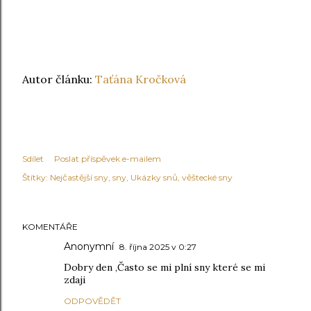
Autor článku:
Taťána Kročková
Sdílet
Poslat příspěvek e-mailem
Štítky:
Nejčastější sny
sny
Ukázky snů
věštecké sny
KOMENTÁŘE
Anonymní
8. října 2025 v 0:27
Dobry den ,Často se mi plní sny které se mi
zdaji
ODPOVĚDĚT