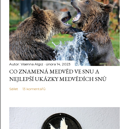
n
t
o
v
a
t
Autor:
Visenna Algiz
února 14, 2023
CO ZNAMENÁ MEDVĚD VE SNU A
NEJLEPŠÍ UKÁZKY MEDVĚDÍCH SNŮ
Sdílet
13 komentářů