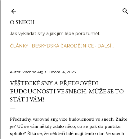
Přeskočit na hlavní obsah
O SNECH
Jak vykládat sny a jak jim lépe porozumět
ČLÁNKY
BESKYDSKÁ ČARODĚJNICE
DALŠÍ…
Autor:
Visenna Algiz
února 14, 2023
VĚŠTECKÉ SNY A PŘEDPOVĚDI
BUDOUCNOSTI VE SNECH. MŮŽE SE TO
STÁT I VÁM!
Předtuchy, varovné sny, vize budoucnosti ve snech. Znáte
je? Už se vám někdy zdálo něco, co se pak do puntíku
splnilo? Říká se, že někteří lidé mají tento dar. Ve snech