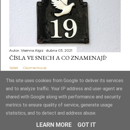
Autor:
Visenna Algiz
dubna 03, 2021
ČÍSLA VE SNECH A CO ZNAMENAJÍ?
Sdílet
Okomentovat
This site uses cookies from Google to deliver its services
and to analyze traffic. Your IP address and user-agent are
shared with Google along with performance and security
Používá technologii služby Blogger
metrics to ensure quality of service, generate usage
statistics, and to detect and address abuse.
© Taťána Kročková 2026. Všechna práva vyhrazena
LEARN MORE
GOT IT