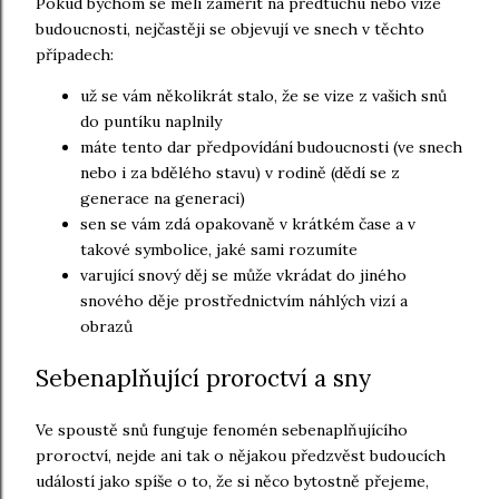
Pokud bychom se měli zaměřit na předtuchu nebo vize
budoucnosti, nejčastěji se objevují ve snech v těchto
případech:
už se vám několikrát stalo, že se vize z vašich snů
do puntíku naplnily
máte tento dar předpovídání budoucnosti (ve snech
nebo i za bdělého stavu) v rodině (dědí se z
generace na generaci)
sen se vám zdá opakovaně v krátkém čase a v
takové symbolice, jaké sami rozumíte
varující snový děj se může vkrádat do jiného
snového děje prostřednictvím náhlých vizí a
obrazů
Sebenaplňující proroctví a sny
Ve spoustě snů funguje fenomén sebenaplňujícího
proroctví, nejde ani tak o nějakou předzvěst budoucích
událostí jako spíše o to, že si něco bytostně přejeme,