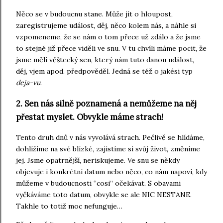
Něco se v budoucnu stane. Může jít o hloupost,
zaregistrujeme událost, děj, něco kolem nás, a náhle si
vzpomeneme, že se nám o tom přece už zdálo a že jsme
to stejné již přece viděli ve snu. V tu chvíli máme pocit, že
jsme měli věštecký sen, který nám tuto danou událost,
děj, vjem apod. předpověděl. Jedná se též o jakési typ
deja-vu
.
2. Sen nás silně poznamená a nemůžeme na něj
přestat myslet. Obvykle máme strach!
Tento druh dnů v nás vyvolává strach. Pečlivě se hlídáme,
dohlížíme na své blízké, zajistíme si svůj život, změníme
jej. Jsme opatrnější, neriskujeme. Ve snu se někdy
objevuje i konkrétní datum nebo něco, co nám napoví, kdy
můžeme v budoucnosti “cosi” očekávat. S obavami
vyčkáváme toto datum, obvykle se ale NIC NESTANE.
Takhle to totiž moc nefunguje…