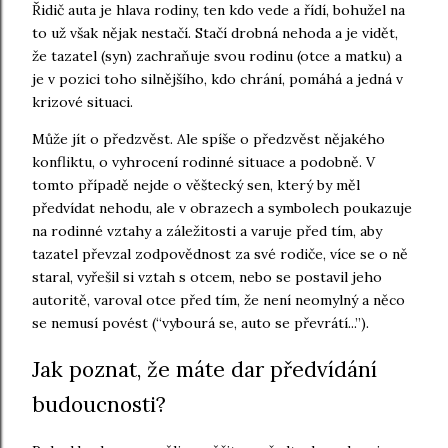
Řidič auta je hlava rodiny, ten kdo vede a řídí, bohužel na
to už však nějak nestačí. Stačí drobná nehoda a je vidět,
že tazatel (syn) zachraňuje svou rodinu (otce a matku) a
je v pozici toho silnějšího, kdo chrání, pomáhá a jedná v
krizové situaci.
Může jít o předzvěst. Ale spíše o předzvěst nějakého
konfliktu, o vyhrocení rodinné situace a podobně. V
tomto případě nejde o věštecký sen, který by měl
předvídat nehodu, ale v obrazech a symbolech poukazuje
na rodinné vztahy a záležitosti a varuje před tím, aby
tazatel převzal zodpovědnost za své rodiče, více se o ně
staral, vyřešil si vztah s otcem, nebo se postavil jeho
autoritě, varoval otce před tím, že není neomylný a něco
se nemusí povést (“vybourá se, auto se převrátí...”).
Jak poznat, že máte dar předvídání
budoucnosti?