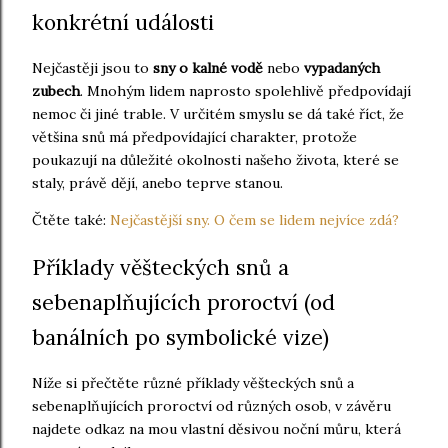
konkrétní události
Nejčastěji jsou to
sny o kalné vodě
nebo
vypadaných
zubech
. Mnohým lidem naprosto spolehlivě předpovídají
nemoc či jiné trable. V určitém smyslu se dá také říct, že
většina snů má předpovídající charakter, protože
poukazují na důležité okolnosti našeho života, které se
staly, právě dějí, anebo teprve stanou.
Čtěte také:
Nejčastější sny. O čem se lidem nejvíce zdá?
Příklady věšteckých snů a
sebenaplňujících proroctví (od
banálních po symbolické vize)
Níže si přečtěte různé příklady věšteckých snů a
sebenaplňujících proroctví od různých osob, v závěru
najdete odkaz na mou vlastní děsivou noční můru, která