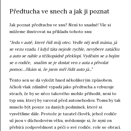
Předtucha ve snech a jak ji poznat
Jak poznat předtuchu ve snu? Není to snadné! Vše si
můžeme ilustrovat na příkladu tohoto snu:
“Jedu v autě, které řídí můj otec. Vedle něj sedí máma, já
se vezu vzadu. I když táta nejede rychle, nevybere zatáčku
a auto se náhle a těžkopádně překlopí. Vyděsím se a bojím
se o rodiče, snažím se je dostat ven z auta a přivolat
pomoc…říkám si, že jsem měl řídit auto já...”
Tento sen se dá vyložit hned několikerým způsobem.
Ačkoli však zdánlivě vypadá jako předtucha a vzbuzuje
strach, že by se něco takového mohlo přihodit, není to
typ snu, který by varoval před autonehodou. Tomu by tak
muselo být pouze za daných podmínek, které si
vysvětlíme dále. Protože je tazatel člověk, jehož rodiče
už jsou v důchodovém věku, uvědomuje si, že nyní on
přebírá zodpovědnost a péči o své rodiče, role se obrací.