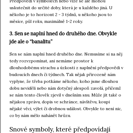
Předpovědi v symbolech nebo vize se ale mohou
uskutečnit do určité doby, která je u každého jiná. U
někoho je to horizont 2 - 3 týdnů, u někoho jsou to
měsíce, půl roku, maximálně 1-2 roky.
3. Sen se naplní hned do druhého dne. Obvykle
jde ale o “banalitu”
Sen se nám naplní hned druhého dne. Nemusíme si na něj
tedy rozvzpomínat, ani nemáme prostor k
dlouhodobému strachu a úzkosti z naplnění předpovědi v
budoucích dnech či týdnech. Tak nějak přirozeně nám
vyplyne, že třeba potkáme někoho, koho jsme dlouhou
dobu neviděli nebo nám dotyčný alespoň zavolá, přičemž
se nám tento člověk zjevil v dnešním snu. Může jít také o
nějakou zprávu, dopis ve schránce, návštěvu, koupi
nějaké věci, výlet či drobnou událost. Obvykle to není nic,
co by nám mělo nahánět hrůzu.
Snové symboly, které předpovídají