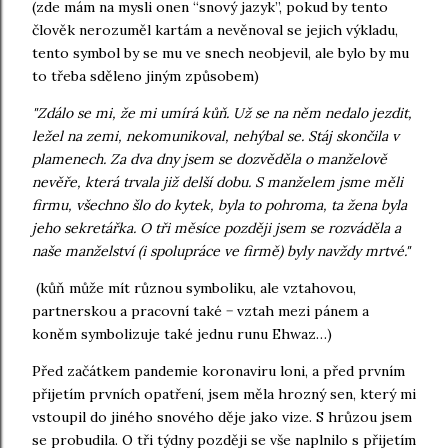
(zde mám na mysli onen “snový jazyk”, pokud by tento
člověk nerozuměl kartám a nevěnoval se jejich výkladu,
tento symbol by se mu ve snech neobjevil, ale bylo by mu
to třeba sděleno jiným způsobem)
"Zdálo se mi, že mi umírá kůň. Už se na něm nedalo jezdit,
ležel na zemi, nekomunikoval, nehýbal se. Stáj skončila v
plamenech. Za dva dny jsem se dozvěděla o manželově
nevěře, která trvala již delší dobu. S manželem jsme měli
firmu, všechno šlo do kytek, byla to pohroma, ta žena byla
jeho sekretářka. O tři měsíce později jsem se rozváděla a
naše manželství (i spolupráce ve firmě) byly navždy mrtvé."
(kůň může mít různou symboliku, ale vztahovou,
partnerskou a pracovní také − vztah mezi pánem a
koněm symbolizuje také jednu runu Ehwaz…)
Před začátkem pandemie koronaviru loni, a před prvním
přijetím prvních opatření, jsem měla hrozný sen, který mi
vstoupil do jiného snového děje jako vize. S hrůzou jsem
se probudila. O tři týdny později se vše naplnilo s přijetím