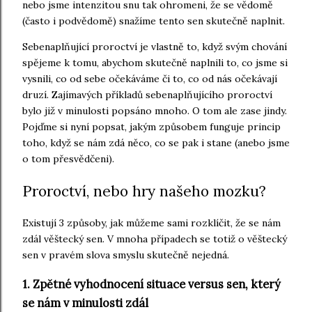
nebo jsme intenzitou snu tak ohromeni, že se vědomě
(často i podvědomě) snažíme tento sen skutečně naplnit.
Sebenaplňující proroctví je vlastně to, když svým chování
spějeme k tomu, abychom skutečně naplnili to, co jsme si
vysnili, co od sebe očekáváme či to, co od nás očekávají
druzí. Zajímavých příkladů sebenaplňujícího proroctví
bylo již v minulosti popsáno mnoho. O tom ale zase jindy.
Pojďme si nyní popsat, jakým způsobem funguje princip
toho, když se nám zdá něco, co se pak i stane (anebo jsme
o tom přesvědčeni).
Proroctví, nebo hry našeho mozku?
Existují 3 způsoby, jak můžeme sami rozklíčit, že se nám
zdál věštecký sen. V mnoha případech se totiž o věštecký
sen v pravém slova smyslu skutečně nejedná.
1. Zpětné vyhodnocení situace versus sen, který
se nám v minulosti zdál