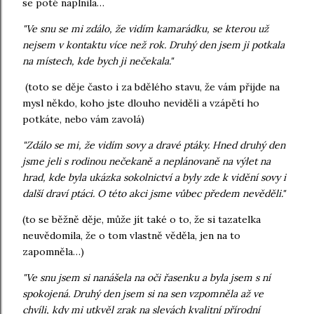
se poté naplnila…
"Ve snu se mi zdálo, že vidím kamarádku, se kterou už
nejsem v kontaktu více než rok. Druhý den jsem ji potkala
na místech, kde bych ji nečekala."
(toto se děje často i za bdělého stavu, že vám přijde na
mysl někdo, koho jste dlouho neviděli a vzápětí ho
potkáte, nebo vám zavolá)
"Zdálo se mi, že vidím sovy a dravé ptáky. Hned druhý den
jsme jeli s rodinou nečekaně a neplánovaně na výlet na
hrad, kde byla ukázka sokolnictví a byly zde k vidění sovy i
další draví ptáci. O této akci jsme vůbec předem nevěděli."
(to se běžně děje, může jít také o to, že si tazatelka
neuvědomila, že o tom vlastně věděla, jen na to
zapomněla…)
"Ve snu jsem si nanášela na oči řasenku a byla jsem s ní
spokojená. Druhý den jsem si na sen vzpomněla až ve
chvíli, kdy mi utkvěl zrak na slevách kvalitní přírodní