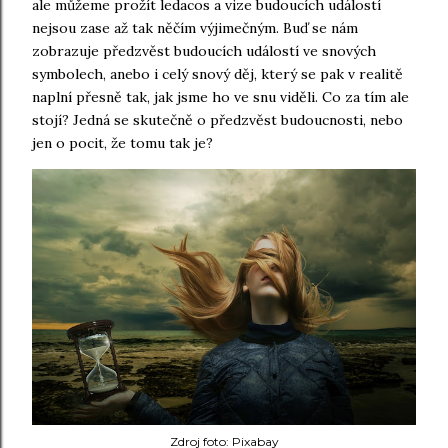
ale můžeme prožít ledacos a vize budoucích událostí
nejsou zase až tak něčím výjimečným. Buď se nám
zobrazuje předzvěst budoucích událostí ve snových
symbolech, anebo i celý snový děj, který se pak v realitě
naplní přesně tak, jak jsme ho ve snu viděli. Co za tím ale
stojí? Jedná se skutečně o předzvěst budoucnosti, nebo
jen o pocit, že tomu tak je?
Zdroj foto: Pixabay