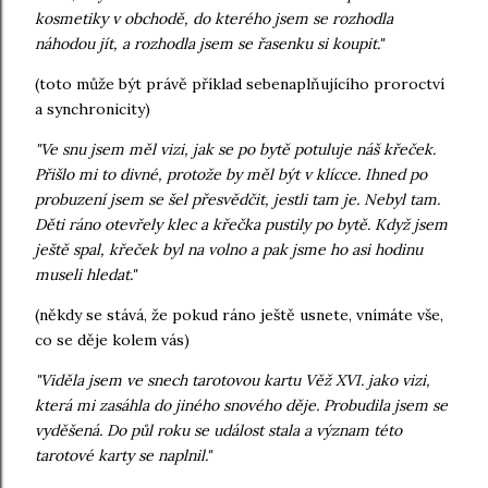
kosmetiky v obchodě, do kterého jsem se rozhodla
náhodou jít, a rozhodla jsem se řasenku si koupit."
(toto může být právě příklad sebenaplňujícího proroctví
a synchronicity)
"Ve snu jsem měl vizi, jak se po bytě potuluje náš křeček.
Přišlo mi to divné, protože by měl být v klícce. Ihned po
probuzení jsem se šel přesvědčit, jestli tam je. Nebyl tam.
Děti ráno otevřely klec a křečka pustily po bytě. Když jsem
ještě spal, křeček byl na volno a pak jsme ho asi hodinu
museli hledat."
(někdy se stává, že pokud ráno ještě usnete, vnímáte vše,
co se děje kolem vás)
"Viděla jsem ve snech tarotovou kartu Věž XVI. jako vizi,
která mi zasáhla do jiného snového děje. Probudila jsem se
vyděšená. Do půl roku se událost stala a význam této
tarotové karty se naplnil."